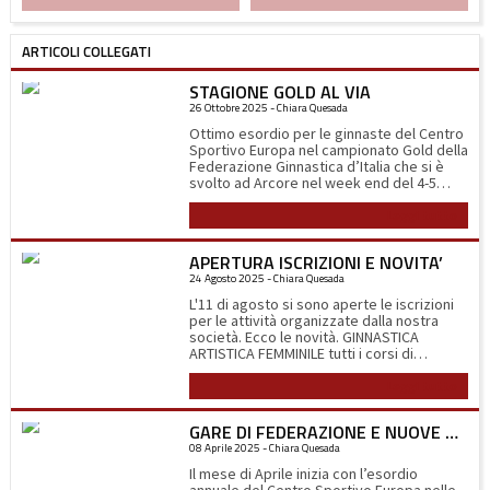
ARTICOLI COLLEGATI
STAGIONE GOLD AL VIA
26 Ottobre 2025 - Chiara Quesada
Ottimo esordio per le ginnaste del Centro
Sportivo Europa nel campionato Gold della
Federazione Ginnastica d’Italia che si è
svolto ad Arcore nel week end del 4-5
ottobre. Sabato 4 alle 11.00 del mattino
Leggi tutto
scendono in campo le ragazze della
squadra Gold 3b (2014-2012) composta da
Linda Abbà, Matilde Bertoli, Lara
APERTURA ISCRIZIONI E NOVITA’
Dell’Acqua, Camilla Fanzago e Giulia
24 Agosto 2025 - Chiara Quesada
Terraneo. La gara inizia all’attrezzo più
temuto, la trave, nella quale le ginnaste
L'11 di agosto si sono aperte le iscrizioni
devono eseguire i loro esercizi ad 1,2
per le attività organizzate dalla nostra
metro da terra su una superficie di 10 cm.
società. Ecco le novità. GINNASTICA
Per tutte ottime esecuzioni che
ARTISTICA FEMMINILE tutti i corsi di
dimostrano la loro determinazione. Si
avviamento alla disciplina sono stati
prosegue poi con il corpo libero dove
Leggi tutto
spostati nella palestra Castoldi di via F.lli di
grazie alla loro eleganza ed espressività
Dio di Abbiategrasso nei giorni di lunedì,
ottengono i complimenti della giuria, al
mercoledì e venerdì, dove si terranno
volteggio ottengono tutte punteggi
GARE DI FEDERAZIONE E NUOVE QUALIFICHE CSEN
anche i corsi selezionali Intermedi e le
superiori al 17 (il massimo è 18). La gara si
08 Aprile 2025 - Chiara Quesada
Esordienti. I corsi dell'agonistica e del
conclude alle parallele con buoni esercizi.
promozionale sono invece rimasti nella
Il mese di Aprile inizia con l’esordio
Al termine del 1° turno di gara le ginnaste
sede di via Allende ad Albairate.