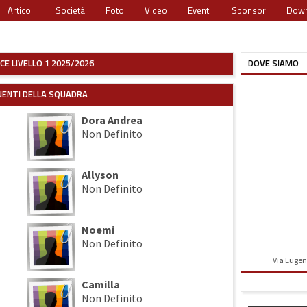
Articoli
Società
Foto
Video
Eventi
Sponsor
Down
CE LIVELLO 1 2025/2026
DOVE SIAMO
ENTI DELLA SQUADRA
Dora Andrea
Non Definito
Allyson
Non Definito
Noemi
Non Definito
Via Eugeni
Camilla
Non Definito