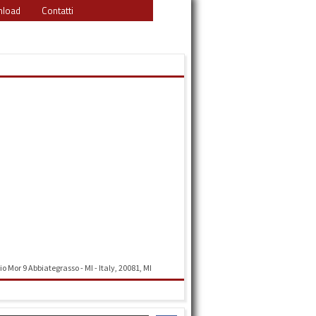
load
Contatti
o Mor 9 Abbiategrasso - MI - Italy, 20081, MI
Indicazioni stradali