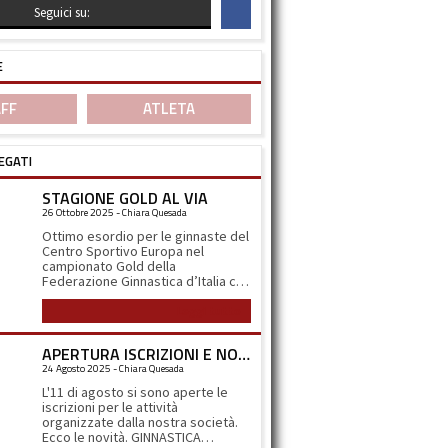
Seguici su:
E
FF
ATLETA
EGATI
STAGIONE GOLD AL VIA
26 Ottobre 2025 - Chiara Quesada
Ottimo esordio per le ginnaste del
Centro Sportivo Europa nel
campionato Gold della
Federazione Ginnastica d’Italia che
si è svolto ad Arcore nel week end
Leggi tutto
del 4-5 ottobre. Sabato 4 alle 11.00
del mattino scendono in campo le
ragazze della squadra Gold 3b
APERTURA ISCRIZIONI E NOVITA’
(2014-2012) composta da Linda
24 Agosto 2025 - Chiara Quesada
Abbà, Matilde Bertoli, Lara
Dell’Acqua, Camilla Fanzago e
L'11 di agosto si sono aperte le
Giulia Terraneo. La gara inizia
iscrizioni per le attività
all’attrezzo più temuto, la trave,
organizzate dalla nostra società.
nella quale le ginnaste devono
Ecco le novità. GINNASTICA
eseguire i loro esercizi ad 1,2