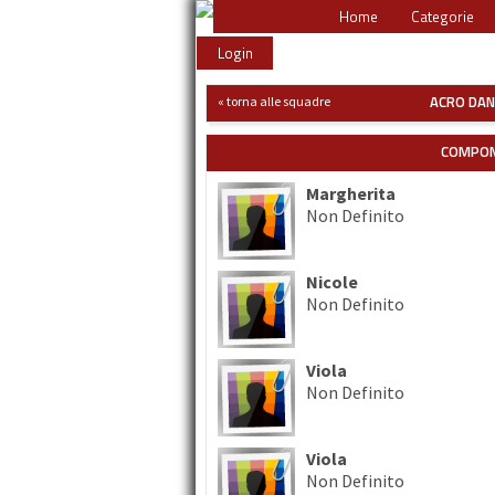
Home
Categorie
Login
ACRO DAN
« torna alle squadre
COMPON
Margherita
Non Definito
Nicole
Non Definito
Viola
Non Definito
Viola
Non Definito