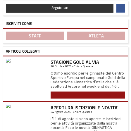
Seguici su:
ISCRIVITI COME
STAFF
ATLETA
ARTICOLI COLLEGATI
STAGIONE GOLD AL VIA
26 Ottobre 2025 - Chiara Quesada
Ottimo esordio per le ginnaste del Centro
Sportivo Europa nel campionato Gold della
Federazione Ginnastica d’Italia che si è
svolto ad Arcore nel week end del 4-5
ottobre. Sabato 4 alle 11.00 del mattino
Leggi tutto
scendono in campo le ragazze della
squadra Gold 3b (2014-2012) composta da
Linda Abbà, Matilde Bertoli, Lara
APERTURA ISCRIZIONI E NOVITA’
Dell’Acqua, Camilla Fanzago e Giulia
24 Agosto 2025 - Chiara Quesada
Terraneo. La gara inizia all’attrezzo più
temuto, la trave, nella quale le ginnaste
L'11 di agosto si sono aperte le iscrizioni
devono eseguire i loro esercizi ad 1,2
per le attività organizzate dalla nostra
metro da terra su una superficie di 10 cm.
società. Ecco le novità. GINNASTICA
Per tutte ottime esecuzioni che