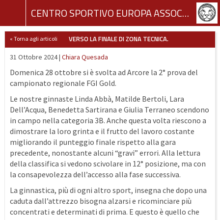
CENTRO SPORTIVO EUROPA ASSOCIAZIONE SPORTIVA DILETTANTISTICA
VERSO LA FINALE DI ZONA TECNICA.
« Torna agli articoli
31 Ottobre 2024 |
Chiara Quesada
Domenica 28 ottobre si è svolta ad Arcore la 2° prova del
campionato regionale FGI Gold.
Le nostre ginnaste Linda Abbà, Matilde Bertoli, Lara
Dell’Acqua, Benedetta Sartirana e Giulia Terraneo scendono
in campo nella categoria 3B. Anche questa volta riescono a
dimostrare la loro grinta e il frutto del lavoro costante
migliorando il punteggio finale rispetto alla gara
precedente, nonostante alcuni “gravi” errori. Alla lettura
della classifica si vedono scivolare in 12° posizione, ma con
la consapevolezza dell’accesso alla fase successiva.
La ginnastica, più di ogni altro sport, insegna che dopo una
caduta dall’attrezzo bisogna alzarsi e ricominciare più
concentrati e determinati di prima. E questo è quello che