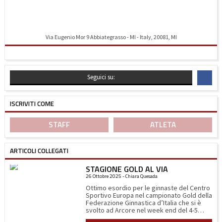
Via Eugenio Mor 9 Abbiategrasso - MI - Italy, 20081, MI
Indicazioni stradali
Seguici su:
ISCRIVITI COME
STAFF
ATLETA
ARTICOLI COLLEGATI
STAGIONE GOLD AL VIA
26 Ottobre 2025 - Chiara Quesada
Ottimo esordio per le ginnaste del Centro
Sportivo Europa nel campionato Gold della
Federazione Ginnastica d’Italia che si è
svolto ad Arcore nel week end del 4-5
ottobre. Sabato 4 alle 11.00 del mattino