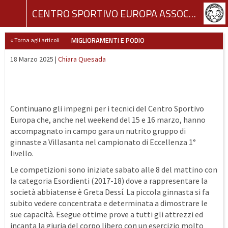
CENTRO SPORTIVO EUROPA ASSOCIAZIONE SPORTIVA DILETTANTISTICA
MIGLIORAMENTI E PODIO
« Torna agli articoli
18 Marzo 2025 |
Chiara Quesada
Continuano gli impegni per i tecnici del Centro Sportivo
Europa che, anche nel weekend del 15 e 16 marzo, hanno
accompagnato in campo gara un nutrito gruppo di
ginnaste a Villasanta nel campionato di Eccellenza 1°
livello.
Le competizioni sono iniziate sabato alle 8 del mattino con
la categoria Esordienti (2017-18) dove a rappresentare la
società abbiatense è Greta Dessí. La piccola ginnasta si fa
subito vedere concentrata e determinata a dimostrare le
sue capacità. Esegue ottime prove a tutti gli attrezzi ed
incanta la giuria del corpo libero con un esercizio molto