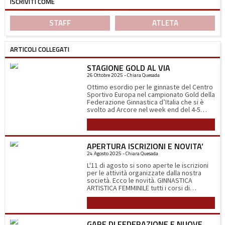
ISCRIVITI COME
STAFF
ATLETA
ARTICOLI COLLEGATI
STAGIONE GOLD AL VIA
26 Ottobre 2025 - Chiara Quesada
Ottimo esordio per le ginnaste del Centro
Sportivo Europa nel campionato Gold della
Federazione Ginnastica d’Italia che si è
svolto ad Arcore nel week end del 4-5
ottobre. Sabato 4 alle 11.00 del mattino
Leggi tutto
scendono in campo le ragazze della
squadra Gold 3b (2014-2012) composta da
Linda Abbà, Matilde Bertoli, Lara
APERTURA ISCRIZIONI E NOVITA’
Dell’Acqua, Camilla Fanzago e Giulia
24 Agosto 2025 - Chiara Quesada
Terraneo. La gara inizia all’attrezzo più
temuto, la trave, nella quale le ginnaste
L'11 di agosto si sono aperte le iscrizioni
devono eseguire i loro esercizi ad 1,2
per le attività organizzate dalla nostra
metro da terra su una superficie di 10 cm.
società. Ecco le novità. GINNASTICA
Per tutte ottime esecuzioni che
ARTISTICA FEMMINILE tutti i corsi di
dimostrano la loro determinazione. Si
avviamento alla disciplina sono stati
prosegue poi con il corpo libero dove
Leggi tutto
spostati nella palestra Castoldi di via F.lli di
grazie alla loro eleganza ed espressività
Dio di Abbiategrasso nei giorni di lunedì,
ottengono i complimenti della giuria, al
mercoledì e venerdì, dove si terranno
volteggio ottengono tutte punteggi
GARE DI FEDERAZIONE E NUOVE QUALIFICHE CSEN