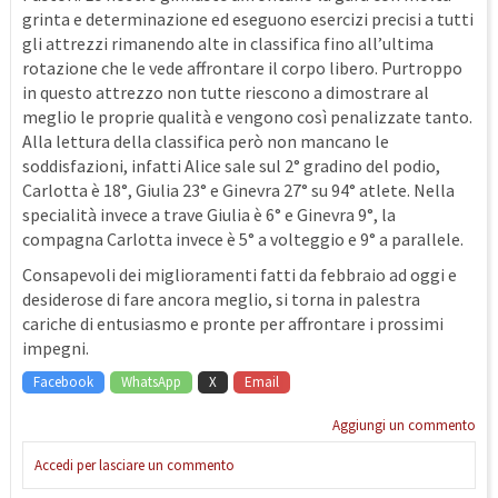
grinta e determinazione ed eseguono esercizi precisi a tutti
gli attrezzi rimanendo alte in classifica fino all’ultima
rotazione che le vede affrontare il corpo libero. Purtroppo
in questo attrezzo non tutte riescono a dimostrare al
meglio le proprie qualità e vengono così penalizzate tanto.
Alla lettura della classifica però non mancano le
soddisfazioni, infatti Alice sale sul 2° gradino del podio,
Carlotta è 18°, Giulia 23° e Ginevra 27° su 94° atlete. Nella
specialità invece a trave Giulia è 6° e Ginevra 9°, la
compagna Carlotta invece è 5° a volteggio e 9° a parallele.
Consapevoli dei miglioramenti fatti da febbraio ad oggi e
desiderose di fare ancora meglio, si torna in palestra
cariche di entusiasmo e pronte per affrontare i prossimi
impegni.
Facebook
WhatsApp
X
Email
Aggiungi un commento
Accedi per lasciare un commento