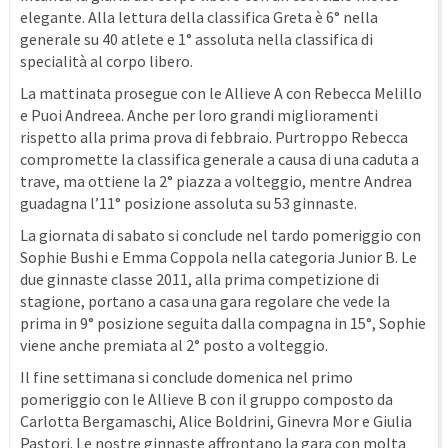
elegante. Alla lettura della classifica Greta è 6° nella
generale su 40 atlete e 1° assoluta nella classifica di
specialità al corpo libero.
La mattinata prosegue con le Allieve A con Rebecca Melillo
e Puoi Andreea. Anche per loro grandi miglioramenti
rispetto alla prima prova di febbraio. Purtroppo Rebecca
compromette la classifica generale a causa di una caduta a
trave, ma ottiene la 2° piazza a volteggio, mentre Andrea
guadagna l’11° posizione assoluta su 53 ginnaste.
La giornata di sabato si conclude nel tardo pomeriggio con
Sophie Bushi e Emma Coppola nella categoria Junior B. Le
due ginnaste classe 2011, alla prima competizione di
stagione, portano a casa una gara regolare che vede la
prima in 9° posizione seguita dalla compagna in 15°, Sophie
viene anche premiata al 2° posto a volteggio.
Il fine settimana si conclude domenica nel primo
pomeriggio con le Allieve B con il gruppo composto da
Carlotta Bergamaschi, Alice Boldrini, Ginevra Mor e Giulia
Pastori. Le nostre ginnaste affrontano la gara con molta