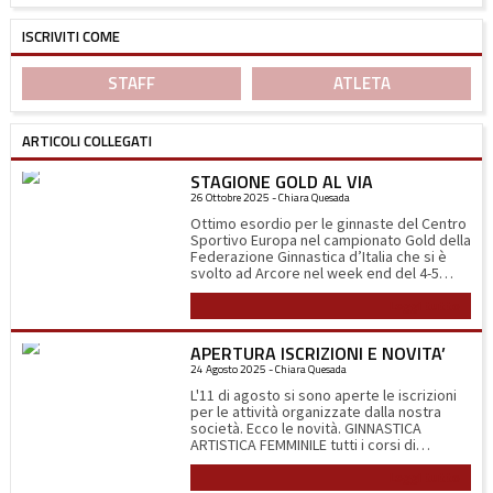
ISCRIVITI COME
STAFF
ATLETA
ARTICOLI COLLEGATI
STAGIONE GOLD AL VIA
26 Ottobre 2025 - Chiara Quesada
Ottimo esordio per le ginnaste del Centro
Sportivo Europa nel campionato Gold della
Federazione Ginnastica d’Italia che si è
svolto ad Arcore nel week end del 4-5
ottobre. Sabato 4 alle 11.00 del mattino
Leggi tutto
scendono in campo le ragazze della
squadra Gold 3b (2014-2012) composta da
Linda Abbà, Matilde Bertoli, Lara
APERTURA ISCRIZIONI E NOVITA’
Dell’Acqua, Camilla Fanzago e Giulia
24 Agosto 2025 - Chiara Quesada
Terraneo. La gara inizia all’attrezzo più
temuto, la trave, nella quale le ginnaste
L'11 di agosto si sono aperte le iscrizioni
devono eseguire i loro esercizi ad 1,2
per le attività organizzate dalla nostra
metro da terra su una superficie di 10 cm.
società. Ecco le novità. GINNASTICA
Per tutte ottime esecuzioni che
ARTISTICA FEMMINILE tutti i corsi di
dimostrano la loro determinazione. Si
avviamento alla disciplina sono stati
prosegue poi con il corpo libero dove
Leggi tutto
spostati nella palestra Castoldi di via F.lli di
grazie alla loro eleganza ed espressività