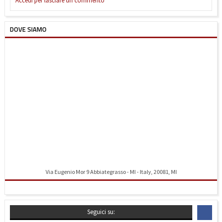
Accedi per lasciare un commento
DOVE SIAMO
Via Eugenio Mor 9 Abbiategrasso - MI - Italy, 20081, MI
Indicazioni stradali
Seguici su: