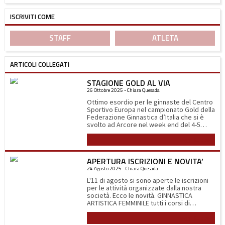
ISCRIVITI COME
STAFF
ATLETA
ARTICOLI COLLEGATI
STAGIONE GOLD AL VIA
26 Ottobre 2025 - Chiara Quesada
Ottimo esordio per le ginnaste del Centro
Sportivo Europa nel campionato Gold della
Federazione Ginnastica d’Italia che si è
svolto ad Arcore nel week end del 4-5
ottobre. Sabato 4 alle 11.00 del mattino
Leggi tutto
scendono in campo le ragazze della
squadra Gold 3b (2014-2012) composta da
Linda Abbà, Matilde Bertoli, Lara
APERTURA ISCRIZIONI E NOVITA’
Dell’Acqua, Camilla Fanzago e Giulia
24 Agosto 2025 - Chiara Quesada
Terraneo. La gara inizia all’attrezzo più
temuto, la trave, nella quale le ginnaste
L'11 di agosto si sono aperte le iscrizioni
devono eseguire i loro esercizi ad 1,2
per le attività organizzate dalla nostra
metro da terra su una superficie di 10 cm.
società. Ecco le novità. GINNASTICA
Per tutte ottime esecuzioni che
ARTISTICA FEMMINILE tutti i corsi di
dimostrano la loro determinazione. Si
avviamento alla disciplina sono stati
prosegue poi con il corpo libero dove
Leggi tutto
spostati nella palestra Castoldi di via F.lli di
grazie alla loro eleganza ed espressività