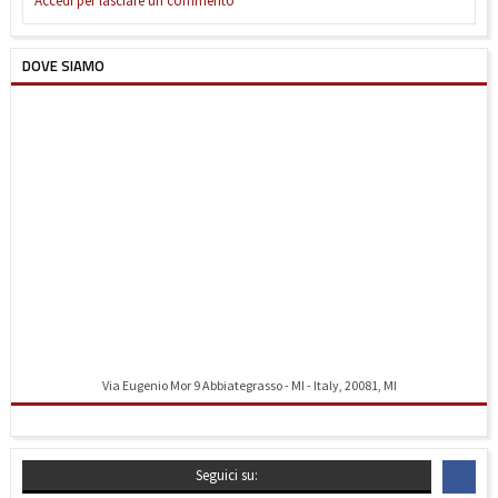
Accedi per lasciare un commento
DOVE SIAMO
Via Eugenio Mor 9 Abbiategrasso - MI - Italy, 20081, MI
Indicazioni stradali
Seguici su: