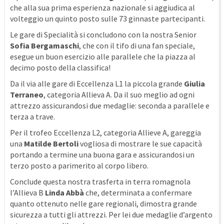
che alla sua prima esperienza nazionale si aggiudica al
volteggio un quinto posto sulle 73 ginnaste partecipanti.
Le gare di Specialità si concludono con la nostra Senior
Sofia Bergamaschi
, che con il tifo di una fan speciale,
esegue un buon esercizio alle parallele che la piazza al
decimo posto della classifica!
Da il via alle gare di Eccellenza L1 la piccola grande
Giulia
Terraneo
, categoria Allieva A. Da il suo meglio ad ogni
attrezzo assicurandosi due medaglie: seconda a parallele e
terza a trave.
Per il trofeo Eccellenza L2, categoria Allieve A, gareggia
una
Matilde Bertoli
vogliosa di mostrare le sue capacità
portando a termine una buona gara e assicurandosi un
terzo posto a parimerito al corpo libero.
Conclude questa nostra trasferta in terra romagnola
l’Allieva B
Linda Abbà
che, determinata a confermare
quanto ottenuto nelle gare regionali, dimostra grande
sicurezza a tutti gli attrezzi. Per lei due medaglie d’argento