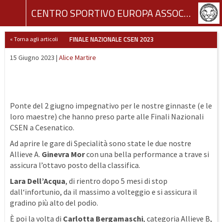
CENTRO SPORTIVO EUROPA ASSOCIAZIONE SPORTIVA DILETTANTISTICA
FINALE NAZIONALE CSEN 2023
« Torna agli articoli
15 Giugno 2023 |
Alice Martire
Ponte del 2 giugno impegnativo per le nostre ginnaste (e le
loro maestre) che hanno preso parte alle Finali Nazionali
CSEN a Cesenatico.
Ad aprire le gare di Specialità sono state le due nostre
Allieve A.
Ginevra Mor
con una bella performance a trave si
assicura l’ottavo posto della classifica.
Lara Dell’Acqua
, di rientro dopo 5 mesi di stop
dall‘infortunio, da il massimo a volteggio e si assicura il
gradino più alto del podio.
È poi la volta di
Carlotta Bergamaschi
, categoria Allieve B,