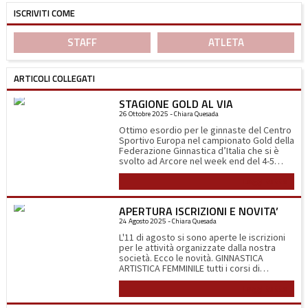
ISCRIVITI COME
STAFF
ATLETA
ARTICOLI COLLEGATI
STAGIONE GOLD AL VIA
26 Ottobre 2025 - Chiara Quesada
Ottimo esordio per le ginnaste del Centro
Sportivo Europa nel campionato Gold della
Federazione Ginnastica d’Italia che si è
svolto ad Arcore nel week end del 4-5
ottobre. Sabato 4 alle 11.00 del mattino
Leggi tutto
scendono in campo le ragazze della
squadra Gold 3b (2014-2012) composta da
Linda Abbà, Matilde Bertoli, Lara
APERTURA ISCRIZIONI E NOVITA’
Dell’Acqua, Camilla Fanzago e Giulia
24 Agosto 2025 - Chiara Quesada
Terraneo. La gara inizia all’attrezzo più
temuto, la trave, nella quale le ginnaste
L'11 di agosto si sono aperte le iscrizioni
devono eseguire i loro esercizi ad 1,2
per le attività organizzate dalla nostra
metro da terra su una superficie di 10 cm.
società. Ecco le novità. GINNASTICA
Per tutte ottime esecuzioni che
ARTISTICA FEMMINILE tutti i corsi di
dimostrano la loro determinazione. Si
avviamento alla disciplina sono stati
prosegue poi con il corpo libero dove
Leggi tutto
spostati nella palestra Castoldi di via F.lli di
grazie alla loro eleganza ed espressività
Dio di Abbiategrasso nei giorni di lunedì,
ottengono i complimenti della giuria, al