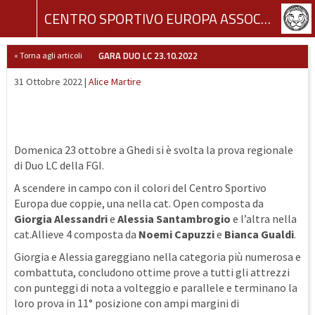
CENTRO SPORTIVO EUROPA ASSOCIAZIONE SPORTIVA DILETTANTISTICA
GARA DUO LC 23.10.2022
« Torna agli articoli
31 Ottobre 2022 |
Alice Martire
Domenica 23 ottobre a Ghedi si è svolta la prova regionale
di Duo LC della FGI.
A scendere in campo con il colori del Centro Sportivo
Europa due coppie, una nella cat. Open composta da
Giorgia Alessandr
i
e
Alessia Santambrogio
e l’altra nella
cat.Allieve 4 composta da
Noemi Capuzzi
e
Bianca Gualdi
.
Giorgia e Alessia gareggiano nella categoria più numerosa e
combattuta, concludono ottime prove a tutti gli attrezzi
con punteggi di nota a volteggio e parallele e terminano la
loro prova in 11° posizione con ampi margini di