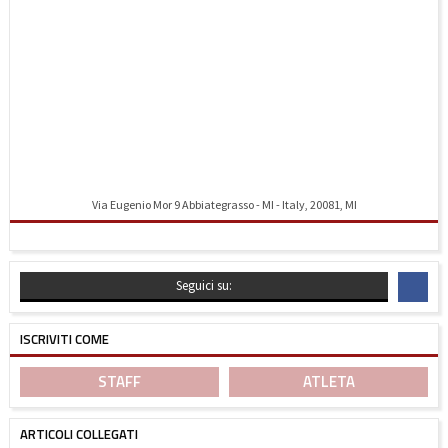
Via Eugenio Mor 9 Abbiategrasso - MI - Italy, 20081, MI
Indicazioni stradali
Seguici su:
ISCRIVITI COME
STAFF
ATLETA
ARTICOLI COLLEGATI