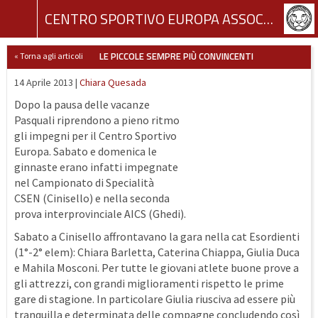
CENTRO SPORTIVO EUROPA ASSOCIAZIONE SPORTIVA DILETTANTISTICA
LE PICCOLE SEMPRE PIÙ CONVINCENTI
« Torna agli articoli
14 Aprile 2013 |
Chiara Quesada
Dopo la pausa delle vacanze
Pasquali riprendono a pieno ritmo
gli impegni per il Centro Sportivo
Europa. Sabato e domenica le
ginnaste erano infatti impegnate
nel Campionato di Specialità
CSEN (Cinisello) e nella seconda
prova interprovinciale AICS (Ghedi).
Sabato a Cinisello affrontavano la gara nella cat Esordienti
(1°-2° elem): Chiara Barletta, Caterina Chiappa, Giulia Duca
e Mahila Mosconi. Per tutte le giovani atlete buone prove a
gli attrezzi, con grandi miglioramenti rispetto le prime
gare di stagione. In particolare Giulia riusciva ad essere più
tranquilla e determinata delle compagne concludendo così