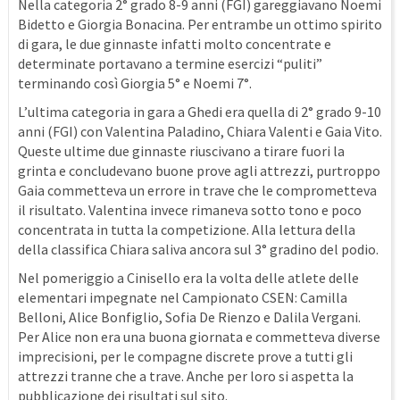
Nella categoria 2° grado 8-9 anni (FGI) gareggiavano Noemi
Bidetto e Giorgia Bonacina. Per entrambe un ottimo spirito
di gara, le due ginnaste infatti molto concentrate e
determinate portavano a termine esercizi “puliti”
terminando così Giorgia 5° e Noemi 7°.
L’ultima categoria in gara a Ghedi era quella di 2° grado 9-10
anni (FGI) con Valentina Paladino, Chiara Valenti e Gaia Vito.
Queste ultime due ginnaste riuscivano a tirare fuori la
grinta e concludevano buone prove agli attrezzi, purtroppo
Gaia commetteva un errore in trave che le comprometteva
il risultato. Valentina invece rimaneva sotto tono e poco
concentrata in tutta la competizione. Alla lettura della
della classifica Chiara saliva ancora sul 3° gradino del podio.
Nel pomeriggio a Cinisello era la volta delle atlete delle
elementari impegnate nel Campionato CSEN: Camilla
Belloni, Alice Bonfiglio, Sofia De Rienzo e Dalila Vergani.
Per Alice non era una buona giornata e commetteva diverse
imprecisioni, per le compagne discrete prove a tutti gli
attrezzi tranne che a trave. Anche per loro si aspetta la
pubblicazione dei risultati sul sito.