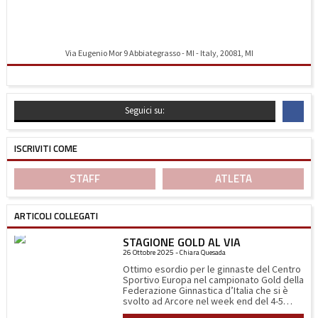
Via Eugenio Mor 9 Abbiategrasso - MI - Italy, 20081, MI
Indicazioni stradali
Seguici su:
ISCRIVITI COME
STAFF
ATLETA
ARTICOLI COLLEGATI
STAGIONE GOLD AL VIA
26 Ottobre 2025 - Chiara Quesada
Ottimo esordio per le ginnaste del Centro
Sportivo Europa nel campionato Gold della
Federazione Ginnastica d’Italia che si è
svolto ad Arcore nel week end del 4-5
ottobre. Sabato 4 alle 11.00 del mattino