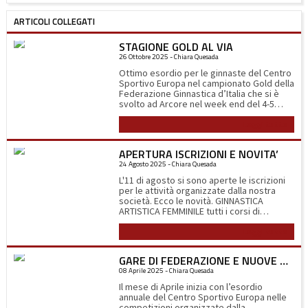
ARTICOLI COLLEGATI
STAGIONE GOLD AL VIA
26 Ottobre 2025 - Chiara Quesada
Ottimo esordio per le ginnaste del Centro
Sportivo Europa nel campionato Gold della
Federazione Ginnastica d’Italia che si è
svolto ad Arcore nel week end del 4-5
ottobre. Sabato 4 alle 11.00 del mattino
Leggi tutto
scendono in campo le ragazze della
squadra Gold 3b (2014-2012) composta da
Linda Abbà, Matilde Bertoli, Lara
APERTURA ISCRIZIONI E NOVITA’
Dell’Acqua, Camilla Fanzago e Giulia
24 Agosto 2025 - Chiara Quesada
Terraneo. La gara inizia all’attrezzo più
temuto, la trave, nella quale le ginnaste
L'11 di agosto si sono aperte le iscrizioni
devono eseguire i loro esercizi ad 1,2
per le attività organizzate dalla nostra
metro da terra su una superficie di 10 cm.
società. Ecco le novità. GINNASTICA
Per tutte ottime esecuzioni che
ARTISTICA FEMMINILE tutti i corsi di
dimostrano la loro determinazione. Si
avviamento alla disciplina sono stati
prosegue poi con il corpo libero dove
Leggi tutto
spostati nella palestra Castoldi di via F.lli di
grazie alla loro eleganza ed espressività
Dio di Abbiategrasso nei giorni di lunedì,
ottengono i complimenti della giuria, al
mercoledì e venerdì, dove si terranno
volteggio ottengono tutte punteggi
GARE DI FEDERAZIONE E NUOVE QUALIFICHE CSEN
anche i corsi selezionali Intermedi e le
superiori al 17 (il massimo è 18). La gara si
08 Aprile 2025 - Chiara Quesada
Esordienti. I corsi dell'agonistica e del
conclude alle parallele con buoni esercizi.
promozionale sono invece rimasti nella
Il mese di Aprile inizia con l’esordio
Al termine del 1° turno di gara le ginnaste
sede di via Allende ad Albairate.
annuale del Centro Sportivo Europa nelle
abbiatensi sono prime con 5 punti di
GINNASTICA ARTISTICA MASCHILE i corsi si
competizioni organizzate dalla