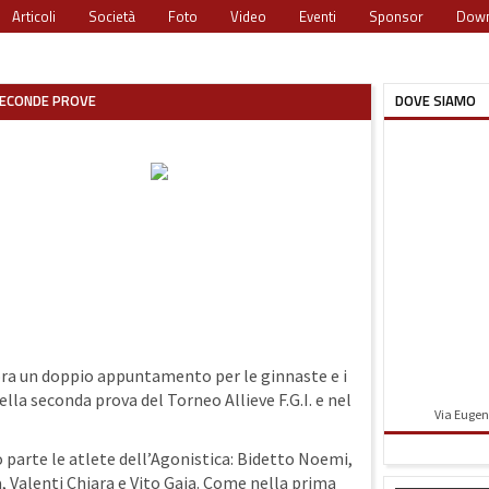
Articoli
Società
Foto
Video
Eventi
Sponsor
Down
ECONDE PROVE
DOVE SIAMO
ra un doppio appuntamento per le ginnaste e i
lla seconda prova del Torneo Allieve F.G.I. e nel
Via Eugeni
parte le atlete dell’Agonistica: Bidetto Noemi,
, Valenti Chiara e Vito Gaia. Come nella prima