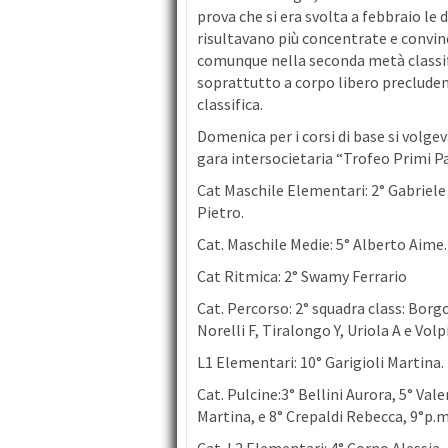
prova che si era svolta a febbraio le
risultavano più concentrate e convi
comunque nella seconda metà classif
soprattutto a corpo libero precluden
classifica.
Domenica per i corsi di base si volg
gara intersocietaria “Trofeo Primi Pass
Cat Maschile Elementari: 2° Gabriele
Pietro.
Cat. Maschile Medie: 5° Alberto Aime.
Cat Ritmica: 2° Swamy Ferrario
Cat. Percorso: 2° squadra class: Borg
Norelli F, Tiralongo Y, Uriola A e Volpi
L1 Elementari: 10° Garigioli Martina.
Cat. Pulcine:3° Bellini Aurora, 5° Val
Martina, e 8° Crepaldi Rebecca, 9°p.m