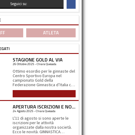
Seguici su:
E
FF
ATLETA
EGATI
STAGIONE GOLD AL VIA
26 Ottobre 2025 - Chiara Quesada
Ottimo esordio per le ginnaste del
Centro Sportivo Europa nel
campionato Gold della
Federazione Ginnastica d’Italia che
si è svolto ad Arcore nel week end
Leggi tutto
del 4-5 ottobre. Sabato 4 alle 11.00
del mattino scendono in campo le
ragazze della squadra Gold 3b
APERTURA ISCRIZIONI E NOVITA’
(2014-2012) composta da Linda
24 Agosto 2025 - Chiara Quesada
Abbà, Matilde Bertoli, Lara
Dell’Acqua, Camilla Fanzago e
L'11 di agosto si sono aperte le
Giulia Terraneo. La gara inizia
iscrizioni per le attività
all’attrezzo più temuto, la trave,
organizzate dalla nostra società.
nella quale le ginnaste devono
Ecco le novità. GINNASTICA
eseguire i loro esercizi ad 1,2