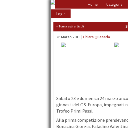
Home
Categorie
Login
S
« Torna agli articoli
26 Marzo 2013 |
Chiara Quesada
Sabato 23 e domenica 24 marzo anco
ginnasti del C.S. Europa, impegnati ne
Trofeo Primi Passi.
Alla prima competizione prendevano 
Bonacina Giorgia, Paladino Valentina