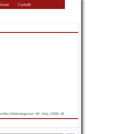
load
Contatti
o Mor 9 Abbiategrasso - MI - Italy, 20081, MI
Indicazioni stradali